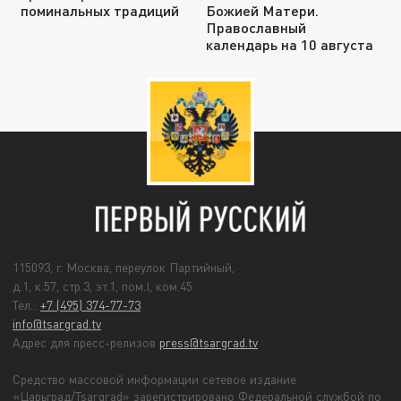
поминальных традиций
Божией Матери.
Православный
календарь на 10 августа
115093, г. Москва, переулок Партийный,
д.1, к.57, стр.3, эт.1, пом.I, ком.45
Тел.:
+7 (495) 374-77-73
info@tsargrad.tv
Адрес для пресс-релизов
press@tsargrad.tv
Средство массовой информации сетевое издание
«Царьград/Tsargrad» зарегистрировано Федеральной службой по