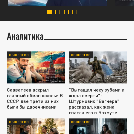
Аналитика
ОБЩЕСТВО
ОБЩЕСТВО
Савватеев вскрыл
"Вытащил чеку зубами и
главный обман школы: В
ждал смерти":
СССР две трети из них
Штурмовик "Вагнера"
были бы двоечниками
рассказал, как жена
спасла его в Бахмуте
ОБЩЕСТВО
ОБЩЕСТВО