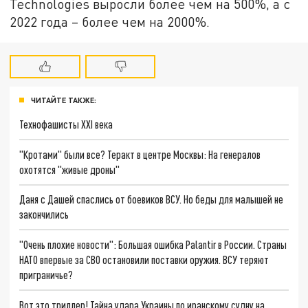
Technologies выросли более чем на 500%, а с
2022 года – более чем на 2000%.
ЧИТАЙТЕ ТАКЖЕ:
Технофашисты XXI века
"Кротами" были все? Теракт в центре Москвы: На генералов
охотятся "живые дроны"
Даня с Дашей спаслись от боевиков ВСУ. Но беды для малышей не
закончились
"Очень плохие новости": Большая ошибка Palantir в России. Страны
НАТО впервые за СВО остановили поставки оружия. ВСУ теряют
приграничье?
Вот это триллер! Тайна удара Украины по иранскому судну на