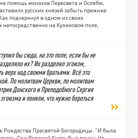
м на помощь монахов Пересвета и Ослябю,
заставило русских князей забыть прежние
Как подчеркнул в одном из своих
х непосредственно на Куликовом поле,
упил бы сюда, на это поле, если бы не
разделяло их? Их разделял эгоизм,
ь верх над своими братьями. Всё это
ой. По молитвам Церкви, по молитвам
трия Донского и Преподобного Сергия
 эгоизма и поняли, что нужно бороться
к Рождества Пресвятой Богородицы. "И была
тописи. Сам Великий Князь был ранен. Но,