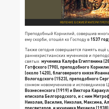
ЯВЛЕНИЕ БОЖИЕЙ МАТЕРИ ПРЕПО
Преподобный Корнилий, совершив многи
ему скорби, отошёл ко Господу в
1537 год
Также сегодня совершается память ещё 
раннехристианских мучеников и преподо
святых:
мученика Калуфа Египтянина (28
Готфского (790), преподобного Корнили
(около 1420), благоверного князя Иоанна
Вологодского (1523), преподобного Сер
сонмом новомучеников и исповедников Ц
Вознесенского (1919) и Виктора Каракули
епископа Белгородского, и с ним Митро
Николая, Василия, Николая, Максима, Ал
пресвитеров, и мученика Михаила (1938