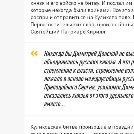
князя и его войско на битву. И послал и
которые некогда были воинами. Всё это 
распри и отправиться на Куликово поле. 
Первосвятительских слов, произнесённы
Святейший Патриарх Кирилл:
Никогда бы Димитрий Донской не выст
объединились русские князья. А что 
стремление к власти, стремление взят
лежало в основе междоусобицы русск
Преподобного Сергия, усилиями Дими
отказались князья от этого удельного
вместе...
Куликовская битва произошла в праздни
сеча лютая и великая", – говорится в ле