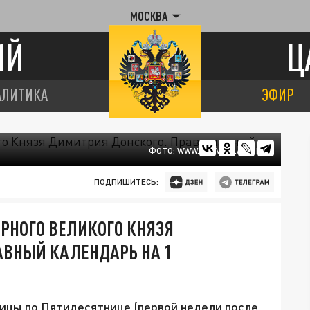
МОСКВА
ИЙ
Ц
АЛИТИКА
ЭФИР
ФОТО: WWW.PRAVOSLAVIE.RU
ПОДПИШИТЕСЬ:
ЕРНОГО ВЕЛИКОГО КНЯЗЯ
АВНЫЙ КАЛЕНДАРЬ НА 1
дмицы по Пятидесятнице (первой недели после