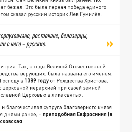
аг бежал. Это была первая победа единого
этом сказал русский историк Лев Гумилёв:
ерпуховчане, ростовчане, белозерцы,
ли с него – русские.
итрия. Так, в годы Великой Отечественной
редства верующих, была названа его именем.
Господу в
1389 году
от Рождества Христова,
с церковной иерархией при своей земной
ославной Церковью в лике святых.
и благочестивая супруга благоверного князя
я днями ранее, –
преподобная Евфросиния (в
осковская
.