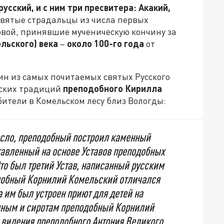
сский, и с ним три пресвитера: Акакий,
святые страдальцы из числа первых
вой, принявшие мученическую кончину за
льского) века
–
около 100-го года
от
ин из самых почитаемых святых Русского
еских традиций
преподобного Кирилла
бители в Комельском лесу близ Вологды:
росло, преподобный построил каменный
ставленный на основе Уставов преподобных
то был третий Устав, написанный русским
обный Корнилий Комельский отличался
 им был устроен приют для детей на
дным и сиротам преподобный Корнилий
 видения преподобного Антония Великого,