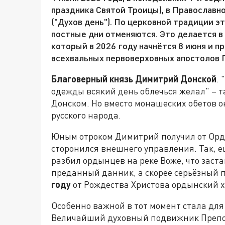
праздника Святой Троицы), в Православн
("Духов день"). По церковной традиции э
постные дни отменяются. Это делается в
который в 2026 году начнётся 8 июня и п
всехвальных первоверховных апостолов П
Благоверный князь Димитрий Донской
.
одежды всякий день облечься желал" – т
Донском. Но вместо монашеских обетов о
русского народа.
Юным отроком Димитрий получил от Орд
сторонился внешнего управления. Так, е
разбил ордынцев на реке Воже, что заст
преданный данник, а скорее серьёзный п
году
от Рождества Христова ордынский х
Особенно важной в тот момент стала дл
Величайший духовный подвижник Препо