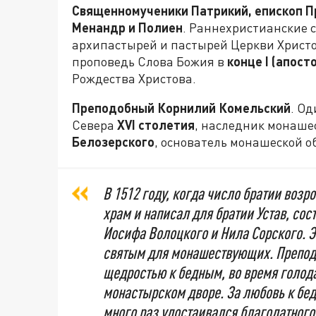
Священномученики Патрикий, епископ Пру
Менандр и Полиен
. Раннехристианские 
архипастырей и пастырей Церкви Христо
проповедь Слова Божия в
конце
I
(апосто
Рождества Христова.
Преподобный Корнилий Комельский
. Од
Севера
XVI
столетия
, наследник монаш
Белозерского
, основатель монашеской о
В 1512 году, когда число братии воз
храм и написал для братии Устав, со
Иосифа Волоцкого и Нила Сорского. Э
святым для монашествующих. Препод
щедростью к бедным, во время голода
монастырском дворе. За любовь к бе
много раз удостаивался благодатного