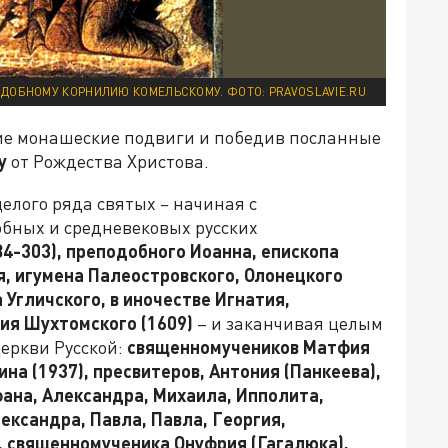
ДОБНОМУ КОРНИЛИЮ КОМЕЛЬСКОМУ. ФОТО: PRAVOSLAVIE.RU
е монашеские подвиги и победив посланные
у
от Рождества Христова.
целого ряда святых
–
начиная с
бных и средневековых русских
4-303), преподобного Иоанна, епископа
я, игумена Палеостровского, Олонецкого
 Угличского, в иночестве Игнатия,
гия Шухтомского (1609)
– и заканчивая целым
еркви Русской:
священномучеников Матфия
на (1937), пресвитеров, Антония (Панкеева),
фана, Александра, Михаила, Ипполита,
ександра, Павла, Павла, Георгия,
), священномученика Онуфрия (Гагалюка),