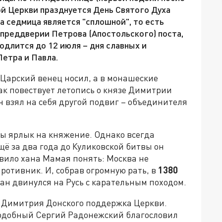
ой Церкви празднуется День Святого Духа
та седмица является "сплошной", то есть
 преддверии Петрова (Апостольского) поста,
родлится до 12 июля – дня славных и
етра и Павла.
 "Царский венец носил, а в монашеские
ак повествует летопись о князе Димитрии
н взял на себя другой подвиг – объединителя
ы ярлык на княжение. Однако всегда
щё за два года до Куликовской битвы он
авило хана Мамая понять: Москва не
ротивник. И, собрав огромную рать, в
1380
ан двинулся на Русь с карательным походом.
я Димитрия Донского поддержка Церкви.
добный Сергий Радонежский благословил