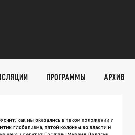
НСЛЯЦИИ
ПРОГРАММЫ
АРХИВ
ояснит: как мы оказались в таком положении и
итик глобализма, пятой колонны во власти и
их наук и депутат Госдумы Михаил Делягин