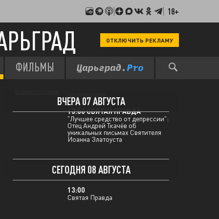
18+
АРЬГРАД
ОТКЛЮЧИТЬ РЕКЛАМУ
ФИЛЬМЫ
12:00 МЫ В КУРСЕ
Два покушения и теракт на
пляже: хроника украинского
ультиматума
ВЧЕРА 07 АВГУСТА
13:00 СВЯТАЯ ПРАВДА
"Лучшее средство от депрессии":
Отец Андрей Ткачёв об
уникальных письмах Святителя
Иоанна Златоуста
СЕГОДНЯ 08 АВГУСТА
13:00
Святая Правда