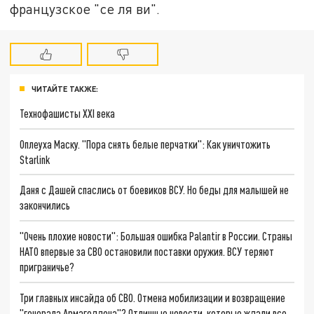
французское "се ля ви".
ЧИТАЙТЕ ТАКЖЕ:
Технофашисты XXI века
Оплеуха Маску. "Пора снять белые перчатки": Как уничтожить
Starlink
Даня с Дашей спаслись от боевиков ВСУ. Но беды для малышей не
закончились
"Очень плохие новости": Большая ошибка Palantir в России. Страны
НАТО впервые за СВО остановили поставки оружия. ВСУ теряют
приграничье?
Три главных инсайда об СВО. Отмена мобилизации и возвращение
"генерала Армагеддона"? Отличные новости, которые ждали все