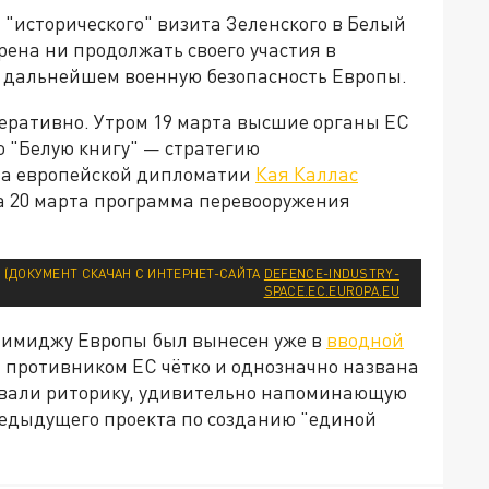
 "исторического" визита Зеленского в Белый
рена ни продолжать своего участия в
в дальнейшем военную безопасность Европы.
еративно. Утром 19 марта высшие органы ЕС
 "Белую книгу" — стратегию
ава европейской дипломатии
Кая Каллас
а 20 марта программа перевооружения
Д (ДОКУМЕНТ СКАЧАН С ИНТЕРНЕТ-САЙТА
DEFENCE-INDUSTRY-
SPACE.EC.EUROPA.EU
 имиджу Европы был вынесен уже в
вводной
м противником ЕС чётко и однозначно названа
овали риторику, удивительно напоминающую
редыдущего проекта по созданию "единой