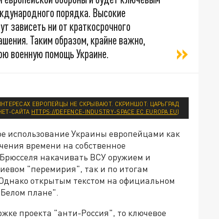
ждународного порядка. Высокие
ут зависеть ни от краткосрочного
ашения. Таким образом, крайне важно,
ою военную помощь Украине.
ИНТЕРЕСАХ ЕВРОПЕЙЦЫ НЕ СКРЫВАЮТ. СКРИНШОТ: ЦАРЬГРАД
НЕТ-САЙТА
HTTPS://DEFENCE-INDUSTRY-SPACE.EC.EUROPA.EU
)
ное использование Украины европейцами как
учения времени на собственное
Брюсселя накачивать ВСУ оружием и
иевом "перемирия", так и по итогам
 Однако открытым текстом на официальном
"Белом плане".
ржке проекта "анти-Россия", то ключевое