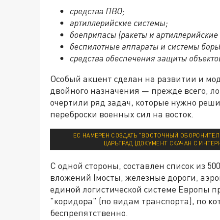
средства ПВО;
артиллерийские системы;
боеприпасы (ракеты и артиллерийские
беспилотные аппараты и системы борь
средства обеспечения защиты объекто
Особый акцент сделан на развитии и м
двойного назначения — прежде всего, л
очертили ряд задач, которые нужно реш
переброски военных сил на восток.
ЕС НАМЕРЕН СОЗДАТЬ "ВОСТОЧНЫЙ ОБОРОНИТЕЛЬ
ЦАРЬГРАД (ДОКУМЕНТ СКАЧАН С ИНТЕР
С одной стороны, составлен список из 5
вложений (мосты, железные дороги, аэро
единой логистической системе Европы пр
"коридора" (по видам транспорта), по к
беспрепятственно.