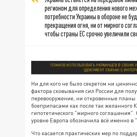
регионом для определения нового ме
потребности Украины в обороне не буд
прекращения огня, ни от мирного согл
чтобы страны ЕС срочно увеличили св
ПЛАНОВ ИСПОЛЬЗОВАТЬ УКРАИНЦЕВ В СВОИХ 
(ДОКУМЕНТ СКАЧАН С ИНТЕР
Ни для кого не было секретом ни цинич
фактора сковывания сил России для пол
перевооружение, ни откровенные планы 
боеприпасами как после так желанного К
гипотетического "мирного соглашения".
уровне Европа обозначила всё именно в 
Что касается практических мер по подде