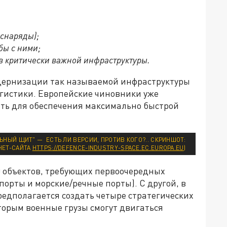
 снаряды);
бы с ними;
в критически важной инфраструктуры.
одернизации так называемой инфраструктуры
огистики. Европейские чиновники уже
ить для обеспечения максимально быстрой
НЫЙ ЩИТ" — ЕСТЬ ЛИ ВЕРСИИ, ПРОТИВ КОГО?.. СКРИНШОТ:
НЕТ-САЙТА
HTTPS://DEFENCE-INDUSTRY-SPACE.EC.EUROPA.EU
)
00 объектов, требующих первоочередных
порты и морские/речные порты). С другой, в
едполагается создать четыре стратегических
оторым военные грузы смогут двигаться