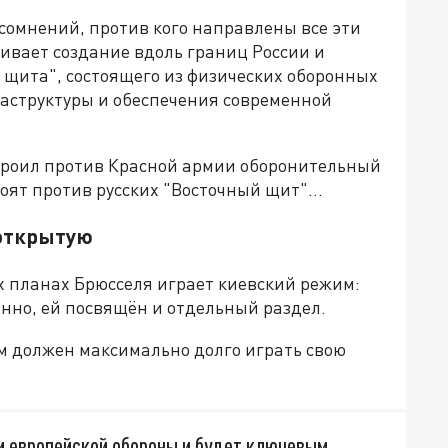
х сомнений, против кого направлены все эти
ивает создание вдоль границ России и
 щита", состоящего из физических оборонных
аструктуры и обеспечения современной
строил против Красной армии оборонительный
роят против русских "Восточный щит"…
 открытую
ых планах Брюсселя играет киевский режим:
нно, ей посвящён и отдельный раздел.
м должен максимально долго играть свою
ии европейской обороны и будет ключевым