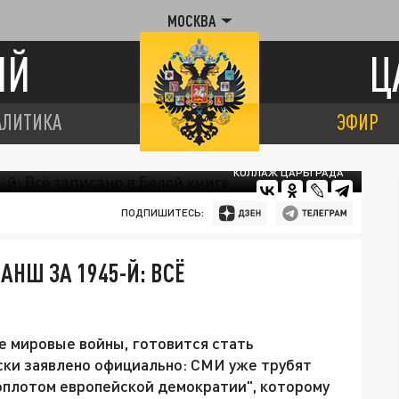
МОСКВА
ИЙ
Ц
АЛИТИКА
ЭФИР
КОЛЛАЖ ЦАРЬГРАДА
ПОДПИШИТЕСЬ:
АНШ ЗА 1945-Й: ВСЁ
ве мировые войны, готовится стать
ски заявлено официально: СМИ уже трубят
"оплотом европейской демократии", которому