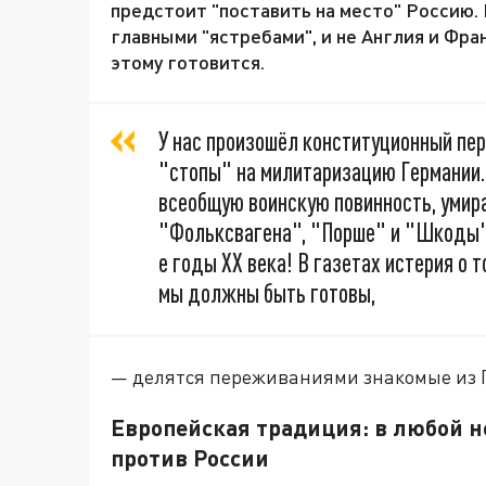
предстоит "поставить на место" Россию.
главными "ястребами", и не Англия и Фра
этому готовится.
У нас произошёл конституционный пер
"стопы" на милитаризацию Германии. 
всеобщую воинскую повинность, уми
"Фольксвагена", "Порше" и "Шкоды" 
е годы XX века! В газетах истерия о 
мы должны быть готовы,
— делятся переживаниями знакомые из 
Европейская традиция: в любой 
против России