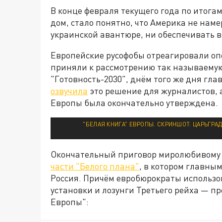
В конце февраля текущего года по итогам
дом, стало понятно, что Америка не наме
украинской авантюре, ни обеспечивать 
Европейские русофобы отреагировали оп
приняли к рассмотрению так называемую
"Готовность-2030", днём того же дня гл
озвучила
это решение для журналистов, 
Европы была окончательно утверждена.
"БЕЛАЯ КНИГА" ЕВРОПЫ. СКРИНШОТ: ЦАРЬГРА
Окончательный приговор миролюбивому
части "Белого плана"
, в котором главны
Россия. Причём евробюрократы использ
установки и лозунги Третьего рейха — п
Европы":