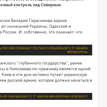
полный контроль над Северным
ссии Валерия Герасимова зоркие
й юг нынешней Украины, Одесская и
России. И, собственно, это означает, что
ТЬ РОССИИ//СКРИНШОТ ПОСТА ИЗ ОФИЦИАЛЬНОГО ТГ-КАНАЛА
МИНОБОРОНЫ
нского "глубинного государства", ранее
ссы и Николаева по-прежнему является одной
 Киев в эти дни активно пугает украинскую
м русской армии, которое должно начаться в
ТА ИЗ ОФИЦИАЛЬНОГО ТГ-КАНАЛА МИНОБОРОНЫ (ФРАГМЕНТ)