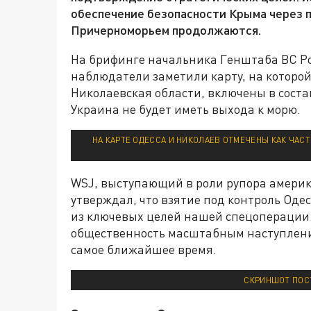
обеспечение безопасности Крыма через 
Причерноморьем продолжаются.
На брифинге начальника Генштаба ВС Ро
наблюдатели заметили карту, на которо
Николаевская области, включены в состав 
Украина не будет иметь выхода к морю.
НА КАРТЕ ОДЕССА И НИКОЛАЕВ ОТМЕЧЕНЫ КАК ЧАС
WSJ, выступающий в роли рупора америка
утверждал, что взятие под контроль Оде
из ключевых целей нашей спецоперации.
общественность масштабным наступление
самое ближайшее время.
СКРИНШОТ ПОС