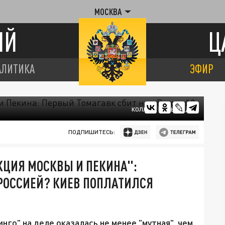
МОСКВА
ИЙ
Ц
АЛИТИКА
ЭФИР
КОЛЛАЖ ЦАРЬГРАДА
ПОДПИШИТЕСЬ:
КЦИЯ МОСКВЫ И ПЕКИНА":
РОССИЕЙ? КИЕВ ПОПЛАТИЛСЯ
нго" на деле оказалась не менее "мутная", чем