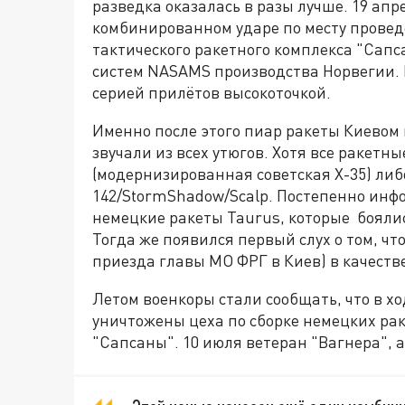
разведка оказалась в разы лучше. 19 ап
комбинированном ударе по месту провед
тактического ракетного комплекса "Сап
систем NASAMS производства Норвегии.
серией прилётов высокоточкой.
Именно после этого пиар ракеты Киевом 
звучали из всех утюгов. Хотя все ракетн
(модернизированная советская Х-35) ли
142/StormShadow/Scalp. Постепенно ин
немецкие ракеты Taurus, которые боялис
Тогда же появился первый слух о том, чт
приезда главы МО ФРГ в Киев) в качеств
Летом военкоры стали сообщать, что в 
уничтожены цеха по сборке немецких рак
"Сапсаны". 10 июля ветеран "Вагнера", а