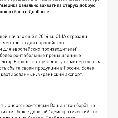
Америка банально захватила старую добрую
волонтёров в Донбассе.
ей начало ещё в 2014-м, США отрезали
 смертельно для европейского
и для европейских производителей
иболее рентабельные промышленные
 сектор Европы потерял доступ к минеральным
сть сбыта своей продукции в России. Более
и квотированный, украинский экспорт.
ропы энергоносителями Вашингтон берёт на
никам" более дорогой "демократический" газ.
Ямала или из Катара. Пройдя через