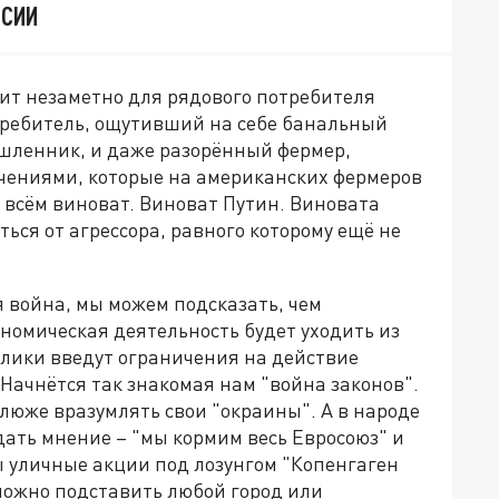
ССИИ
дит незаметно для рядового потребителя
требитель, ощутивший на себе банальный
ышленник, и даже разорённый фермер,
чениями, которые на американских фермеров
о всём виноват. Виноват Путин. Виновата
ься от агрессора, равного которому ещё не
я война, мы можем подсказать, чем
номическая деятельность будет уходить из
блики введут ограничения на действие
 Начнётся так знакомая нам "война законов".
люже вразумлять свои "окраины". А в народе
ать мнение – "мы кормим весь Евросоюз" и
ы уличные акции под лозунгом "Копенгаген
 можно подставить любой город или