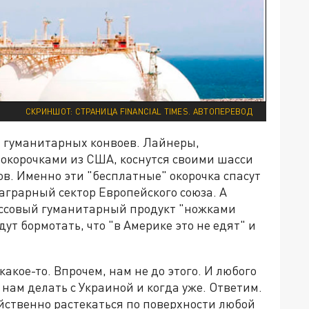
СКРИНШОТ: СТРАНИЦА FINANCIAL TIMES. АВТОПЕРЕВОД
 гуманитарных конвоев. Лайнеры,
корочками из США, коснутся своими шасси
в. Именно эти "бесплатные" окорочка спасут
 аграрный сектор Европейского союза. А
ассовый гуманитарный продукт "ножками
ут бормотать, что "в Америке это не едят" и
какое-то. Впрочем, нам не до этого. И любого
 нам делать с Украиной и когда уже. Ответим.
ойственно растекаться по поверхности любой