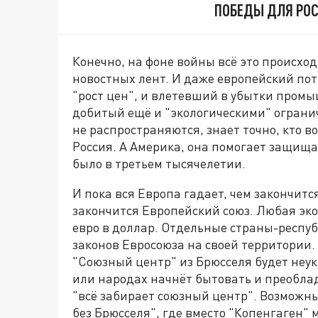
ПОБЕДЫ ДЛЯ РО
Конечно, на фоне войны всё это происхо
новостных лент. И даже европейский по
"рост цен", и влетевший в убытки пром
добитый ещё и "экологическими" ограни
не распространяются, знает точно, кто в
Россия. А Америка, она помогает защищат
было в третьем тысячелетии.
И пока вся Европа гадает, чем закончитс
закончится Европейский союз. Любая эко
евро в доллар. Отдельные страны-респу
законов Евросоюза на своей территории.
"Союзный центр" из Брюсселя будет неук
или народах начнёт бытовать и преоблад
"всё забирает союзный центр". Возможн
без Брюсселя", где вместо "Копенгаген"