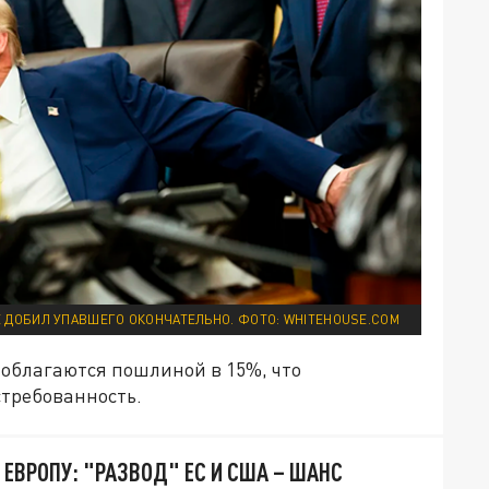
Е ДОБИЛ УПАВШЕГО ОКОНЧАТЕЛЬНО. ФОТО: WHITEHOUSE.COM
 облагаются пошлиной в 15%, что
требованность.
 ЕВРОПУ: "РАЗВОД" ЕС И США – ШАНС