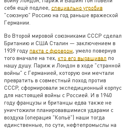
войну Лондон, Париж и Вашингтон повели
себя ещё подлее,
специально угробив
"союзную" Россию на год раньше вражеской
Германии.
Во Второй мировой союзниками СССР сделал
Британию и США Сталин — заключением в
1939 году
пакта с фюрером
, умело повернув
того вначале на тех,
кто его выращивал
по
нашу душу. Париж и Лондон в ходе "странной
войны" с Германией, которую они мечтали
превратить в совместный поход против
СССР, сформировали экспедиционный корпус
для настоящей войны с Россией. И в 1940
году французы и британцы едва также не
уничтожили планировавшимися ударами с
воздуха (операция "Копьё") наши тогда
единственные, по сути, нефтепромыслы на