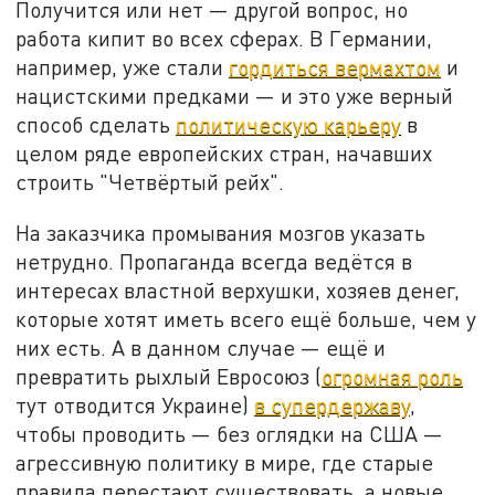
Получится или нет — другой вопрос, но
работа кипит во всех сферах. В Германии,
например, уже стали
гордиться вермахтом
и
нацистскими предками — и это уже верный
способ сделать
политическую карьеру
в
целом ряде европейских стран, начавших
строить "Четвёртый рейх".
На заказчика промывания мозгов указать
нетрудно. Пропаганда всегда ведётся в
интересах властной верхушки, хозяев денег,
которые хотят иметь всего ещё больше, чем у
них есть. А в данном случае — ещё и
превратить рыхлый Евросоюз (
огромная роль
тут отводится Украине)
в супердержаву
,
чтобы проводить — без оглядки на США —
агрессивную политику в мире, где старые
правила перестают существовать, а новые