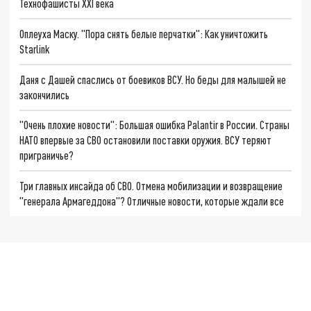
Технофашисты XXI века
Оплеуха Маску. "Пора снять белые перчатки": Как уничтожить
Starlink
Даня с Дашей спаслись от боевиков ВСУ. Но беды для малышей не
закончились
"Очень плохие новости": Большая ошибка Palantir в России. Страны
НАТО впервые за СВО остановили поставки оружия. ВСУ теряют
приграничье?
Три главных инсайда об СВО. Отмена мобилизации и возвращение
"генерала Армагеддона"? Отличные новости, которые ждали все