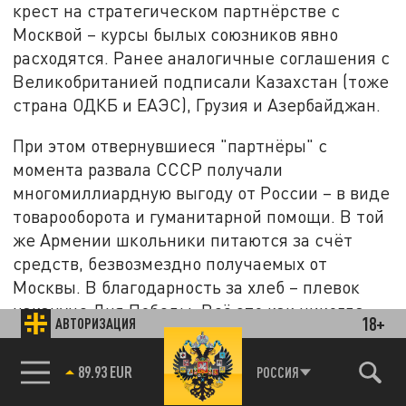
крест на стратегическом партнёрстве с
Москвой – курсы былых союзников явно
расходятся. Ранее аналогичные соглашения с
Великобританией подписали Казахстан (тоже
страна ОДКБ и ЕАЭС), Грузия и Азербайджан.
При этом отвернувшиеся "партнёры" с
момента развала СССР получали
многомиллиардную выгоду от России – в виде
товарооборота и гуманитарной помощи. В той
же Армении школьники питаются за счёт
средств, безвозмездно получаемых от
Москвы. В благодарность за хлеб – плевок
накануне Дня Победы. Всё это как никогда
18+
АВТОРИЗАЦИЯ
остро ставит вопрос о провальной политике
"мягкой силы", которую давно пора сделать
89.93 EUR
РОССИЯ
"газообразной". Для тех, кто хочет в ЕС, цены
на энергоносители тоже должны быть