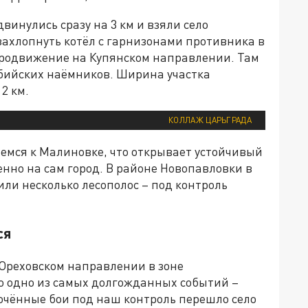
инулись сразу на 3 км и взяли село
захлопнуть котёл с гарнизонами противника в
 продвижение на Купянском направлении. Там
бийских наёмников. Ширина участка
2 км.
КОЛЛАЖ ЦАРЬГРАДА
мся к Малиновке, что открывает устойчивый
нно на сам город. В районе Новопавловки в
ли несколько лесополос – под контроль
ся
Ореховском направлении в зоне
ло одно из самых долгожданных событий –
очённые бои под наш контроль перешло село