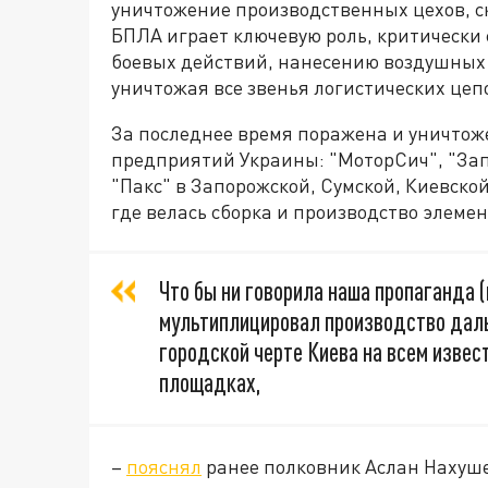
уничтожение производственных цехов, ск
БПЛА играет ключевую роль, критически
боевых действий, нанесению воздушных у
уничтожая все звенья логистических цеп
За последнее время поражена и уничтож
предприятий Украины: "МоторСич", "Запо
"Пакс" в Запорожской, Сумской, Киевско
где велась сборка и производство элеме
Что бы ни говорила наша пропаганда (
мультиплицировал производство дал
городской черте Киева на всем извес
площадках,
–
пояснял
ранее полковник Аслан Нахуш