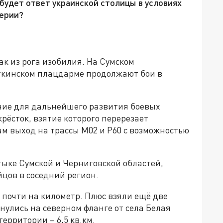
 будет ответ украинской столицы в условиях
терии?
ак из рога изобилия. На Сумском
ткинском плацдарме продолжают бои в
ние для дальнейшего развития боевых
рёсток, взятие которого перерезает
м выход на трассы М02 и Р60 с возможностью
тыке Сумской и Черниговской областей,
цов в соседний регион.
 почти на километр. Плюс взяли ещё две
улись на северном фланге от села Белая
территории – 6,5 кв.км.