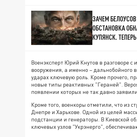
ЗАЧЕМ БЕЛОУСОВ
ОБСТАНОВКА ОБН
КУПЯНСК. ТЕПЕР
Военэксперт Юрий Кнутов в разговоре с 
вооружения, а именно – дальнобойного в
ударах ключевую роль. Кроме прочего, п
новые типы реактивных "Гераней". Вероя
появлении которых не так давно заявил
Кроме того, военкоры отметили, что из 
Днепре и Харькове. Одной из целей мас
подстанции и генераторы. В Киевской о
ключевых узлов "Укрэнерго", обеспечив