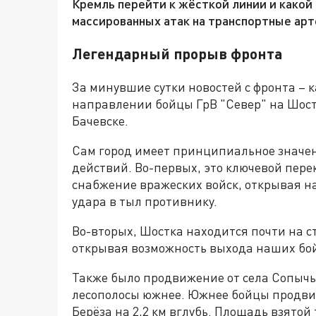
Кремль перейти к жёсткой линии и какой
массированных атак на транспортные ар
Легендарный прорыв фронта
За минувшие сутки новостей с фронта – к
направлении бойцы ГрВ "Север" на Шос
Бачевске.
Сам город имеет принципиальное значе
действий. Во-первых, это ключевой перек
снабжение вражеских войск, открывая на
удара в тыл противнику.
Во-вторых, Шостка находится почти на с
открывая возможность выхода наших бой
Также было продвижение от села Сопычь
лесополосы южнее. Южнее бойцы продвин
Берёза на 2,2 км вглубь. Площадь взятой 