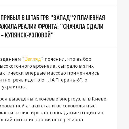
 ПРИБЫЛ В ШТАБ ГРВ "ЗАПАД"? ПЛАЧЕВНАЯ
АЖИЛА РЕАЛИИ ФРОНТА: "СНАЧАЛА СДАЛИ
Ь – КУПЯНСК-УЗЛОВОЙ"
изданием "
Взгляд
" пояснил, что выбор
ысокоточного арсенала, сыграло в этих
рактически впервые массово применялись
тно, речь идёт о БПЛА "Герань-6", о
и украинцы.
строя выведены ключевые энергоузлы в Киеве,
сированной атаки стали высоковольтные
бласти зафиксировано попадание в один из
ающий питание столичного региона.