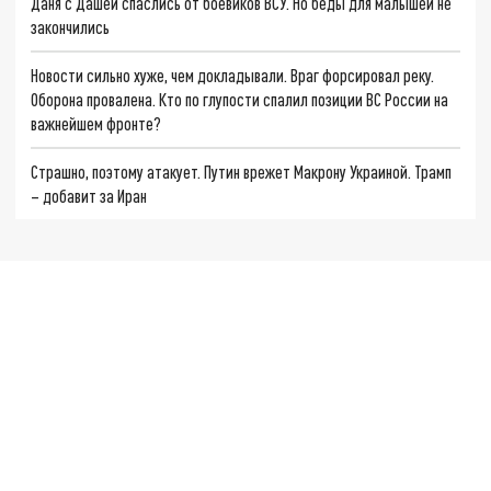
Даня с Дашей спаслись от боевиков ВСУ. Но беды для малышей не
закончились
Новости сильно хуже, чем докладывали. Враг форсировал реку.
Оборона провалена. Кто по глупости спалил позиции ВС России на
важнейшем фронте?
Страшно, поэтому атакует. Путин врежет Макрону Украиной. Трамп
– добавит за Иран