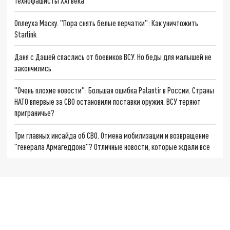
Технофашисты XXI века
Оплеуха Маску. "Пора снять белые перчатки": Как уничтожить
Starlink
Даня с Дашей спаслись от боевиков ВСУ. Но беды для малышей не
закончились
"Очень плохие новости": Большая ошибка Palantir в России. Страны
НАТО впервые за СВО остановили поставки оружия. ВСУ теряют
приграничье?
Три главных инсайда об СВО. Отмена мобилизации и возвращение
"генерала Армагеддона"? Отличные новости, которые ждали все