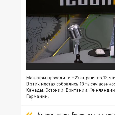
Манёвры проходили с 27 апреля по 13 ма
В этих местах собрались 18 тысяч воен
Канады, Эстонии, Британии, Финляндии
Германии.
А параллельно в Европе пытаются пон