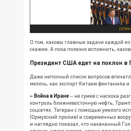
СКРИН
О том, каковы главные задачи каждой из
скажем. А пока полезно вспомнить, како
Президент США едет на поклон в
Даже неполный список вопросов впечатля
мелочь, как экспорт Китаем фентанила и
– Война в Иране
– не сумев с наскока раз
контроль ближневосточную нефть, Трамп
соцсетях. Тегеран с помощью умелого ис
(Ормузский пролив) и современных воор
и наглядно показал, что накачанный Го
оружия, мягко говоря, слегка преувеличе