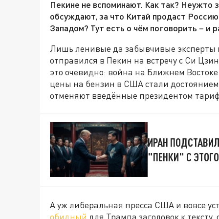
Пекине не вспоминают. Как так? Неужто з
обсуждают, за что Китай продаст Россию 
Западом? Тут есть о чём поговорить – и
Лишь ленивые да забывчивые эксперты н
отправился в Пекин на встречу с Си Цзи
это очевидно: война на Ближнем Востоке
цены на бензин в США стали достоянием
отменяют введённые президентом тар
ИРАН ПОДСТАВИЛ
"ПЕНКИ" С ЭТОГ
А уж либеральная пресса США и вовсе у
обидный
для Трампа заголовок к тексту,