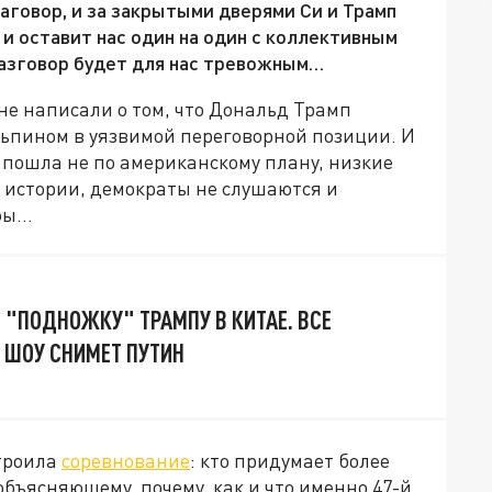
аговор, и за закрытыми дверями Си и Трамп
и оставит нас один на один с коллективным
 разговор будет для нас тревожным…
е написали о том, что Дональд Трамп
ньпином в уязвимой переговорной позиции. И
 пошла не по американскому плану, низкие
 истории, демократы не слушаются и
ифы…
 "ПОДНОЖКУ" ТРАМПУ В КИТАЕ. ВСЕ
О ШОУ СНИМЕТ ПУТИН
строила
соревнование
: кто придумает более
 объясняющему, почему, как и что именно 47-й