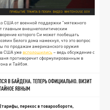
ПРИБЫТИЕ ТРАМПА В ПЕКИН. ВИДЕО: WHITEHOUSE.GOV
аз США от военной поддержки "мятежного
ют главным внешнеполитическим
творение которого Си может пообещать
озяин Белого дома намекнул, что это вопрос
осы по продажам американского оружия
 в США уже
всполошились
– ведь обсуждение с
ваня противоречит сформулированным в
она и Тайбэя.
ЛСЯ В БАЙДЕНА. ТЕПЕРЬ ОФИЦИАЛЬНО. ВИЗИТ
 ТАЙНОЕ ЯВНЫМ
(тарифы, перекос в товарообороте,