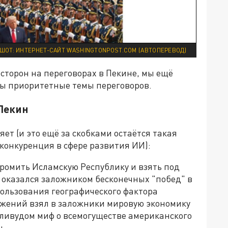
ШОТ: ИНТЕРНЕТ-САЙТ WASHINGTONPOST.COM (АВТОПЕРЕВОД)
 сторон на переговорах в Пекине, мы ещё
вы приоритетные темы переговоров.
 Пекин
ет (и это ещё за скобками остаётся такая
 конкуренция в сфере развития ИИ):
громить Исламскую Республику и взять под
 оказался заложником бесконечных "побед" в
пользования географического фактора
ужений взял в заложники мировую экономику
лливудом миф о всемогуществе американского
н.