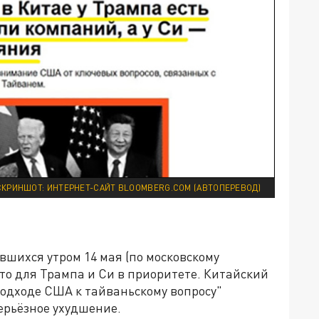
СКРИНШОТ: ИНТЕРНЕТ-САЙТ BLOOMBERG.COM (АВТОПЕРЕВОД)
вшихся утром 14 мая (по московскому
что для Трампа и Си в приоритете. Китайский
подходе США к тайваньскому вопросу"
ерьёзное ухудшение.