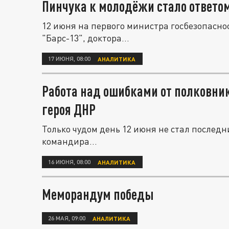
Пинчука к молодёжи стало ответом
12 июня на первого министра госбезопасно
"Барс-13", доктора...
17 ИЮНЯ, 08:00
АНАЛИТИКА
Работа над ошибками от полковник
героя ДНР
Только чудом день 12 июня не стал послед
командира...
16 ИЮНЯ, 08:00
АНАЛИТИКА
Меморандум победы
26 МАЯ, 09:00
АНАЛИТИКА