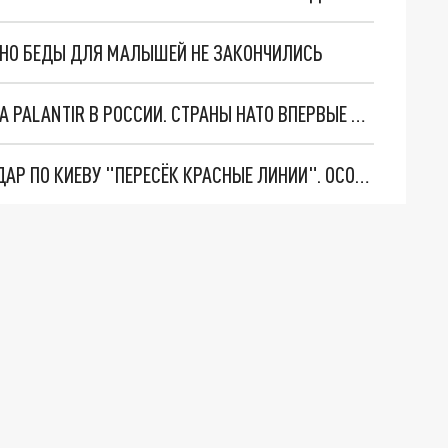
. НО БЕДЫ ДЛЯ МАЛЫШЕЙ НЕ ЗАКОНЧИЛИСЬ
"ОЧЕНЬ ПЛОХИЕ НОВОСТИ": БОЛЬШАЯ ОШИБКА PALANTIR В РОССИИ. СТРАНЫ НАТО ВПЕРВЫЕ ЗА СВО ОСТАНОВИЛИ ПОСТАВКИ ОРУЖИЯ. ВСУ ТЕРЯЮТ ПРИГРАНИЧЬЕ?
"ТЕРПЕНИЕ ПУТИНА ЛОПНУЛО". РЕКОРДНЫЙ УДАР ПО КИЕВУ "ПЕРЕСЁК КРАСНЫЕ ЛИНИИ". ОСОБЫЕ СПЕЦЫ КНДР НА ЛБС? ТАЙНЫЕ ПЕРЕГОВОРЫ ЕВРОПЫ И МОСКВЫ