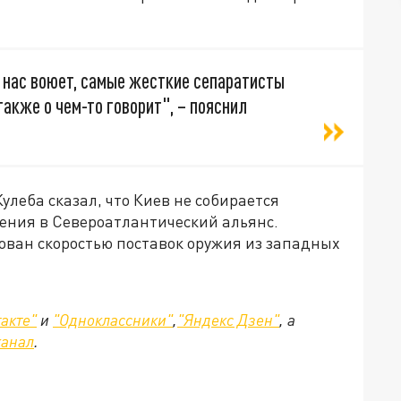
 нас воюет, самые жесткие сепаратисты
 также о чем-то говорит", – пояснил
леба сказал, что Киев не собирается
ления в Североатлантический альянс.
ован скоростью поставок оружия из западных
акте"
и
"Одноклассники"
,
"Яндекс Дзен"
, а
канал
.