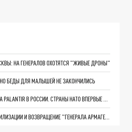
ОСКВЫ: НА ГЕНЕРАЛОВ ОХОТЯТСЯ "ЖИВЫЕ ДРОНЫ"
. НО БЕДЫ ДЛЯ МАЛЫШЕЙ НЕ ЗАКОНЧИЛИСЬ
"ОЧЕНЬ ПЛОХИЕ НОВОСТИ": БОЛЬШАЯ ОШИБКА PALANTIR В РОССИИ. СТРАНЫ НАТО ВПЕРВЫЕ ЗА СВО ОСТАНОВИЛИ ПОСТАВКИ ОРУЖИЯ. ВСУ ТЕРЯЮТ ПРИГРАНИЧЬЕ?
ТРИ ГЛАВНЫХ ИНСАЙДА ОБ СВО. ОТМЕНА МОБИЛИЗАЦИИ И ВОЗВРАЩЕНИЕ "ГЕНЕРАЛА АРМАГЕДДОНА"? ОТЛИЧНЫЕ НОВОСТИ, КОТОРЫЕ ЖДАЛИ ВСЕ