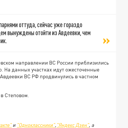
 парнями оттуда, сейчас уже гораздо
дем вынуждены отойти из Авдеевки, чем
ик.
еевском направлении ВС России приблизились
о. На данных участках идут ожесточенные
 Авдеевки ВС РФ продвинулись в частном
 в Степовом.
акте"
и
"Одноклассники"
,
"Яндекс Дзен"
, а