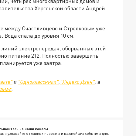
ний, четырёх многоквартирных домов и
равительства Херсонской области Андрей
ке между Счастливцево и Стрелковым уже
. Вода спала до уровня 10 см.
линий электропередач, оборванных этой
лено питание 212. Полностью завершить
 планируется уже завтра.
акте"
и
"Одноклассники"
,
"Яндекс Дзен"
, а
канал
.
сывайтесь на наши каналы
ыми узнавайте о главных новостях и важнейших событиях дня.