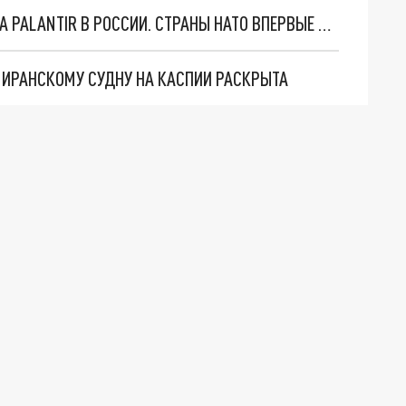
"ОЧЕНЬ ПЛОХИЕ НОВОСТИ": БОЛЬШАЯ ОШИБКА PALANTIR В РОССИИ. СТРАНЫ НАТО ВПЕРВЫЕ ЗА СВО ОСТАНОВИЛИ ПОСТАВКИ ОРУЖИЯ. ВСУ ТЕРЯЮТ ПРИГРАНИЧЬЕ?
О ИРАНСКОМУ СУДНУ НА КАСПИИ РАСКРЫТА