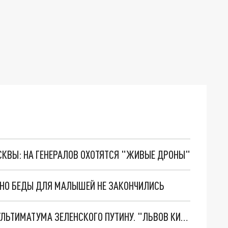
ОСКВЫ: НА ГЕНЕРАЛОВ ОХОТЯТСЯ "ЖИВЫЕ ДРОНЫ"
. НО БЕДЫ ДЛЯ МАЛЫШЕЙ НЕ ЗАКОНЧИЛИСЬ
НОВОЕ МАСШТАБНЕЙШЕЕ НАСТУПЛЕНИЕ. ТРИ УЛЬТИМАТУМА ЗЕЛЕНСКОГО ПУТИНУ. "ЛЬВОВ КИМА" ПОСТАВЯТ НА ПВО? ГЛОБАЛЬНЫЙ ПРОРЫВ ПОД ЗАПОРОЖЬЕМ