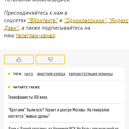
Присоединяйтесь к нам в
соцсетях
"ВКонтакте"
и
"Одноклассники"
,
"Яндекс
Дзен"
, а также подписывайтесь на
наш
телеграм-канал
.
ТЕГИ:
НАТО
ДМИТРИЙ КУЛЕБА
ЕВРОИНТЕГРАЦИЯ УКРАИНЫ
ЧИТАЙТЕ ТАКЖЕ:
Технофашисты XXI века
"Кротами" были все? Теракт в центре Москвы: На генералов
охотятся "живые дроны"
Даня с Дашей спаслись от боевиков ВСУ. Но беды для малышей не