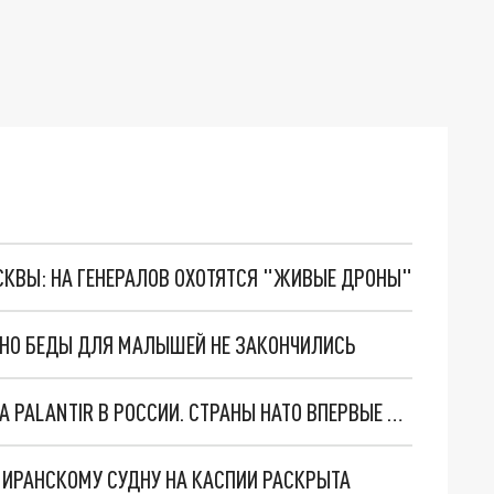
ОСКВЫ: НА ГЕНЕРАЛОВ ОХОТЯТСЯ "ЖИВЫЕ ДРОНЫ"
. НО БЕДЫ ДЛЯ МАЛЫШЕЙ НЕ ЗАКОНЧИЛИСЬ
"ОЧЕНЬ ПЛОХИЕ НОВОСТИ": БОЛЬШАЯ ОШИБКА PALANTIR В РОССИИ. СТРАНЫ НАТО ВПЕРВЫЕ ЗА СВО ОСТАНОВИЛИ ПОСТАВКИ ОРУЖИЯ. ВСУ ТЕРЯЮТ ПРИГРАНИЧЬЕ?
О ИРАНСКОМУ СУДНУ НА КАСПИИ РАСКРЫТА