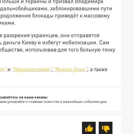
Польши и Украины и призвал Владимира
ми дальнобойщиками, заблокировавшими пути
 продолжение блокады приведёт к массовому
яками.
ае разорения украинцев, они отправятся
ь деньги Киеву и избегут мобилизации. Сам
обществе, использовав для того больную точку
те"
и
"Одноклассники"
,
"Яндекс Дзен"
, а также
сывайтесь на наши каналы
ыми узнавайте о главных новостях и важнейших событиях дня.