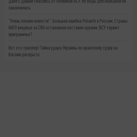
Даня с Дашей спаслись от боевиков ВСУ. Но беды для малышей не
закончились
"Очень плохие новости": Большая ошибка Palantir в России. Страны
НАТО впервые за СВО остановили поставки оружия. ВСУ теряют
приграничье?
Вот это триллер! Тайна удара Украины по иранскому судну на
Каспии раскрыта