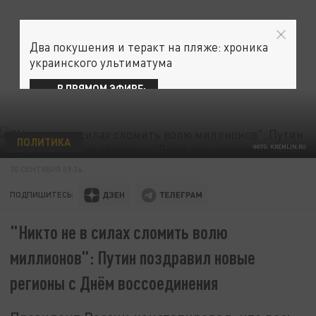
Два покушения и теракт на пляже: хроника
украинского ультиматума
В ПРЯМОМ ЭФИРЕ:
ПОЛИТИКА
ФОТО: KREMLIN.RU
30 СЕНТЯБРЯ 09:34
ПОДПИШИТЕСЬ:
"Никто не в силах сломить волю
миллионов": Путин поздравил новые
регионы с Днём воссоединения