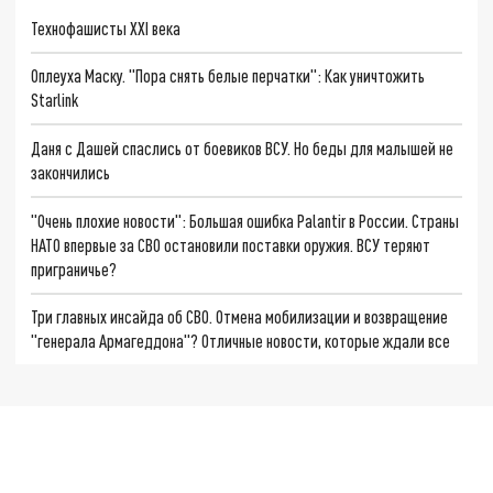
Технофашисты XXI века
Оплеуха Маску. "Пора снять белые перчатки": Как уничтожить
Starlink
Даня с Дашей спаслись от боевиков ВСУ. Но беды для малышей не
закончились
"Очень плохие новости": Большая ошибка Palantir в России. Страны
НАТО впервые за СВО остановили поставки оружия. ВСУ теряют
приграничье?
Три главных инсайда об СВО. Отмена мобилизации и возвращение
"генерала Армагеддона"? Отличные новости, которые ждали все