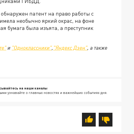
удниками ГИБДД.
 обнаружен патент на право работы с
имела необычно яркий окрас, на фоне
ная бумага была изъята, а преступник
те"
и
"Одноклассники"
,
"Яндекс Дзен"
, а также
сывайтесь на наши каналы
ыми узнавайте о главных новостях и важнейших событиях дня.