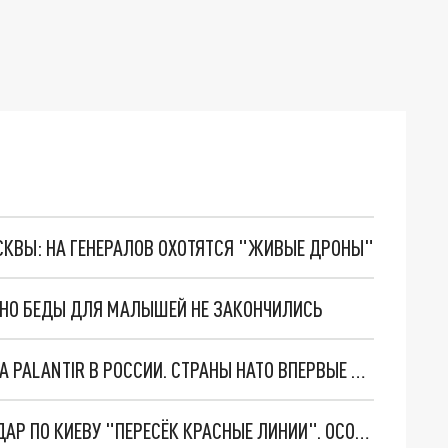
ОСКВЫ: НА ГЕНЕРАЛОВ ОХОТЯТСЯ "ЖИВЫЕ ДРОНЫ"
. НО БЕДЫ ДЛЯ МАЛЫШЕЙ НЕ ЗАКОНЧИЛИСЬ
"ОЧЕНЬ ПЛОХИЕ НОВОСТИ": БОЛЬШАЯ ОШИБКА PALANTIR В РОССИИ. СТРАНЫ НАТО ВПЕРВЫЕ ЗА СВО ОСТАНОВИЛИ ПОСТАВКИ ОРУЖИЯ. ВСУ ТЕРЯЮТ ПРИГРАНИЧЬЕ?
"ТЕРПЕНИЕ ПУТИНА ЛОПНУЛО". РЕКОРДНЫЙ УДАР ПО КИЕВУ "ПЕРЕСЁК КРАСНЫЕ ЛИНИИ". ОСОБЫЕ СПЕЦЫ КНДР НА ЛБС? ТАЙНЫЕ ПЕРЕГОВОРЫ ЕВРОПЫ И МОСКВЫ