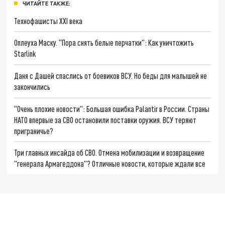
ЧИТАЙТЕ ТАКЖЕ:
Технофашисты XXI века
Оплеуха Маску. "Пора снять белые перчатки": Как уничтожить
Starlink
Даня с Дашей спаслись от боевиков ВСУ. Но беды для малышей не
закончились
"Очень плохие новости": Большая ошибка Palantir в России. Страны
НАТО впервые за СВО остановили поставки оружия. ВСУ теряют
приграничье?
Три главных инсайда об СВО. Отмена мобилизации и возвращение
"генерала Армагеддона"? Отличные новости, которые ждали все