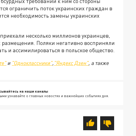
бсурдных требований к ним со стороны
тся ограничить поток украинских граждан в
дится необходимость замены украинских
 приехали несколько миллионов украинцев,
ах размещения. Поляки негативно восприняли
ать и ассимилироваться в польское общество.
те"
и
"Одноклассники"
,
"Яндекс Дзен"
, а также
сывайтесь на наши каналы
ыми узнавайте о главных новостях и важнейших событиях дня.