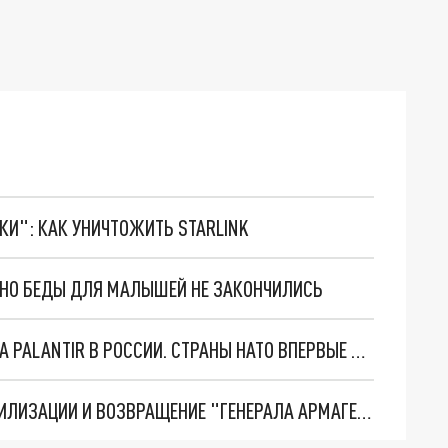
ТКИ": КАК УНИЧТОЖИТЬ STARLINK
. НО БЕДЫ ДЛЯ МАЛЫШЕЙ НЕ ЗАКОНЧИЛИСЬ
"ОЧЕНЬ ПЛОХИЕ НОВОСТИ": БОЛЬШАЯ ОШИБКА PALANTIR В РОССИИ. СТРАНЫ НАТО ВПЕРВЫЕ ЗА СВО ОСТАНОВИЛИ ПОСТАВКИ ОРУЖИЯ. ВСУ ТЕРЯЮТ ПРИГРАНИЧЬЕ?
ТРИ ГЛАВНЫХ ИНСАЙДА ОБ СВО. ОТМЕНА МОБИЛИЗАЦИИ И ВОЗВРАЩЕНИЕ "ГЕНЕРАЛА АРМАГЕДДОНА"? ОТЛИЧНЫЕ НОВОСТИ, КОТОРЫЕ ЖДАЛИ ВСЕ