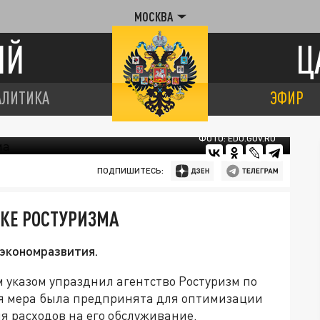
МОСКВА
ИЙ
Ц
АЛИТИКА
ЭФИР
ФОТО: EDU.GOV.RU
ПОДПИШИТЕСЬ:
СКЕ РОСТУРИЗМА
экономразвития.
 указом упразднил агентство Ростуризм по
ая мера была предпринята для оптимизации
я расходов на его обслуживание.