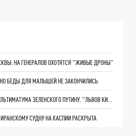
ОСКВЫ: НА ГЕНЕРАЛОВ ОХОТЯТСЯ "ЖИВЫЕ ДРОНЫ"
. НО БЕДЫ ДЛЯ МАЛЫШЕЙ НЕ ЗАКОНЧИЛИСЬ
НОВОЕ МАСШТАБНЕЙШЕЕ НАСТУПЛЕНИЕ. ТРИ УЛЬТИМАТУМА ЗЕЛЕНСКОГО ПУТИНУ. "ЛЬВОВ КИМА" ПОСТАВЯТ НА ПВО? ГЛОБАЛЬНЫЙ ПРОРЫВ ПОД ЗАПОРОЖЬЕМ
О ИРАНСКОМУ СУДНУ НА КАСПИИ РАСКРЫТА