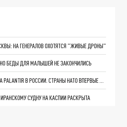
ОСКВЫ: НА ГЕНЕРАЛОВ ОХОТЯТСЯ "ЖИВЫЕ ДРОНЫ"
. НО БЕДЫ ДЛЯ МАЛЫШЕЙ НЕ ЗАКОНЧИЛИСЬ
"ОЧЕНЬ ПЛОХИЕ НОВОСТИ": БОЛЬШАЯ ОШИБКА PALANTIR В РОССИИ. СТРАНЫ НАТО ВПЕРВЫЕ ЗА СВО ОСТАНОВИЛИ ПОСТАВКИ ОРУЖИЯ. ВСУ ТЕРЯЮТ ПРИГРАНИЧЬЕ?
О ИРАНСКОМУ СУДНУ НА КАСПИИ РАСКРЫТА