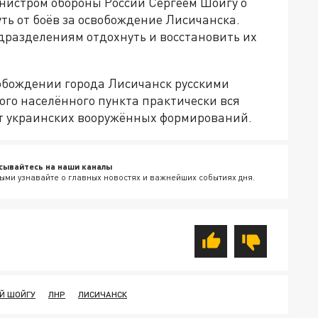
инистром обороны России Сергеем Шойгу о
уть от боёв за освобождение Лисичанска.
дразделениям отдохнуть и восстановить их
обождении города Лисичанск русскими
ого населённого пункта практически вся
т украинских вооружённых формирований.
сывайтесь на наши каналы
ыми узнавайте о главных новостях и важнейших событиях дня.
Й ШОЙГУ
ЛНР
ЛИСИЧАНСК