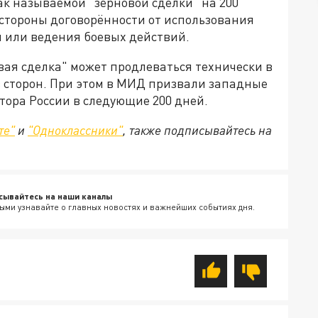
к называемой "зерновой сделки" на 200
 стороны договорённости от использования
 или ведения боевых действий.
вая сделка" может продлеваться технически в
з сторон. При этом в МИД призвали западные
ктора России в следующие 200 дней.
те"
и
"Одноклассники"
, также подписывайтесь на
сывайтесь на наши каналы
ыми узнавайте о главных новостях и важнейших событиях дня.