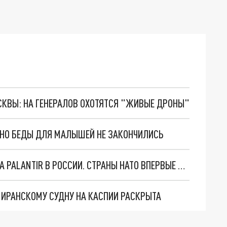
ОСКВЫ: НА ГЕНЕРАЛОВ ОХОТЯТСЯ "ЖИВЫЕ ДРОНЫ"
. НО БЕДЫ ДЛЯ МАЛЫШЕЙ НЕ ЗАКОНЧИЛИСЬ
"ОЧЕНЬ ПЛОХИЕ НОВОСТИ": БОЛЬШАЯ ОШИБКА PALANTIR В РОССИИ. СТРАНЫ НАТО ВПЕРВЫЕ ЗА СВО ОСТАНОВИЛИ ПОСТАВКИ ОРУЖИЯ. ВСУ ТЕРЯЮТ ПРИГРАНИЧЬЕ?
О ИРАНСКОМУ СУДНУ НА КАСПИИ РАСКРЫТА