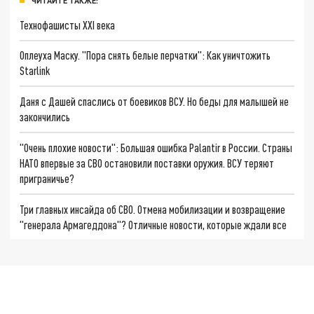
ЧИТАЙТЕ ТАКЖЕ:
Технофашисты XXI века
Оплеуха Маску. "Пора снять белые перчатки": Как уничтожить
Starlink
Даня с Дашей спаслись от боевиков ВСУ. Но беды для малышей не
закончились
"Очень плохие новости": Большая ошибка Palantir в России. Страны
НАТО впервые за СВО остановили поставки оружия. ВСУ теряют
приграничье?
Три главных инсайда об СВО. Отмена мобилизации и возвращение
"генерала Армагеддона"? Отличные новости, которые ждали все