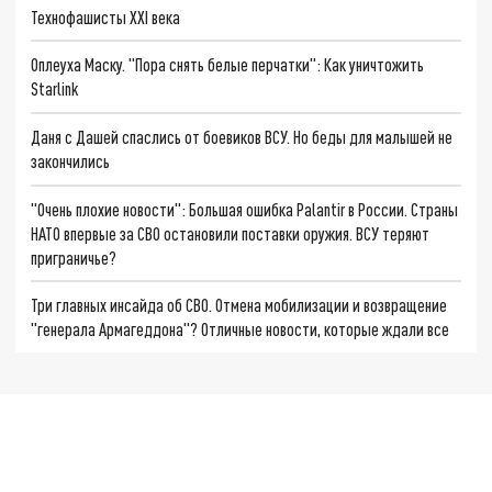
Технофашисты XXI века
Оплеуха Маску. "Пора снять белые перчатки": Как уничтожить
Starlink
Даня с Дашей спаслись от боевиков ВСУ. Но беды для малышей не
закончились
"Очень плохие новости": Большая ошибка Palantir в России. Страны
НАТО впервые за СВО остановили поставки оружия. ВСУ теряют
приграничье?
Три главных инсайда об СВО. Отмена мобилизации и возвращение
"генерала Армагеддона"? Отличные новости, которые ждали все