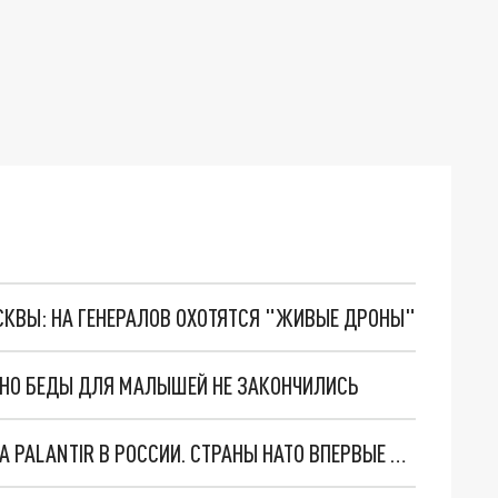
ОСКВЫ: НА ГЕНЕРАЛОВ ОХОТЯТСЯ "ЖИВЫЕ ДРОНЫ"
. НО БЕДЫ ДЛЯ МАЛЫШЕЙ НЕ ЗАКОНЧИЛИСЬ
"ОЧЕНЬ ПЛОХИЕ НОВОСТИ": БОЛЬШАЯ ОШИБКА PALANTIR В РОССИИ. СТРАНЫ НАТО ВПЕРВЫЕ ЗА СВО ОСТАНОВИЛИ ПОСТАВКИ ОРУЖИЯ. ВСУ ТЕРЯЮТ ПРИГРАНИЧЬЕ?