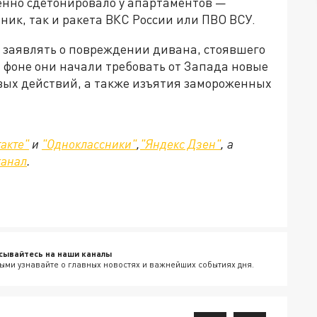
енно сдетонировало у апартаментов —
ник, так и ракета ВКС России или ПВО ВСУ.
 заявлять о повреждении дивана, стоявшего
м фоне они начали требовать от Запада новые
вых действий, а также изъятия замороженных
акте"
и
"Одноклассники"
,
"Яндекс Дзен"
, а
канал
.
сывайтесь на наши каналы
ыми узнавайте о главных новостях и важнейших событиях дня.