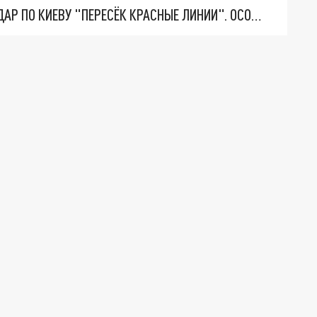
"ТЕРПЕНИЕ ПУТИНА ЛОПНУЛО". РЕКОРДНЫЙ УДАР ПО КИЕВУ "ПЕРЕСЁК КРАСНЫЕ ЛИНИИ". ОСОБЫЕ СПЕЦЫ КНДР НА ЛБС? ТАЙНЫЕ ПЕРЕГОВОРЫ ЕВРОПЫ И МОСКВЫ