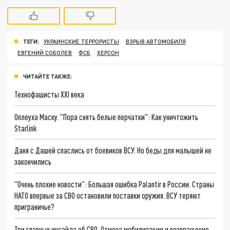
ТЕГИ:
УКРАИНСКИЕ ТЕРРОРИСТЫ
ВЗРЫВ АВТОМОБИЛЯ
ЕВГЕНИЙ СОБОЛЕВ
ФСБ
ХЕРСОН
ЧИТАЙТЕ ТАКЖЕ:
Технофашисты XXI века
Оплеуха Маску. "Пора снять белые перчатки": Как уничтожить
Starlink
Даня с Дашей спаслись от боевиков ВСУ. Но беды для малышей не
закончились
"Очень плохие новости": Большая ошибка Palantir в России. Страны
НАТО впервые за СВО остановили поставки оружия. ВСУ теряют
приграничье?
Три главных инсайда об СВО. Отмена мобилизации и возвращение