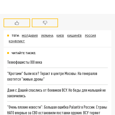
ТЕГИ:
МОЛДАВИЯ
УКРАИНА
КИЕВ
КИШИНЁВ
РОССИЯ
КОНФЛИКТ
ЧИТАЙТЕ ТАКЖЕ:
Технофашисты XXI века
"Кротами" были все? Теракт в центре Москвы: На генералов
охотятся "живые дроны"
Даня с Дашей спаслись от боевиков ВСУ. Но беды для малышей не
закончились
"Очень плохие новости": Большая ошибка Palantir в России. Страны
НАТО впервые за СВО остановили поставки оружия. ВСУ теряют