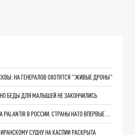
ОСКВЫ: НА ГЕНЕРАЛОВ ОХОТЯТСЯ "ЖИВЫЕ ДРОНЫ"
. НО БЕДЫ ДЛЯ МАЛЫШЕЙ НЕ ЗАКОНЧИЛИСЬ
"ОЧЕНЬ ПЛОХИЕ НОВОСТИ": БОЛЬШАЯ ОШИБКА PALANTIR В РОССИИ. СТРАНЫ НАТО ВПЕРВЫЕ ЗА СВО ОСТАНОВИЛИ ПОСТАВКИ ОРУЖИЯ. ВСУ ТЕРЯЮТ ПРИГРАНИЧЬЕ?
О ИРАНСКОМУ СУДНУ НА КАСПИИ РАСКРЫТА