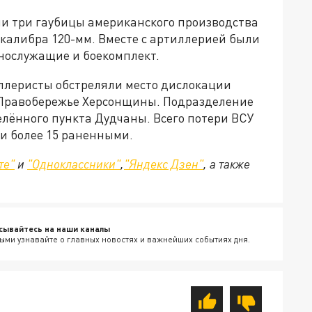
и три гаубицы американского производства
калибра 120-мм. Вместе с артиллерией были
ослужащие и боекомплект.
ллеристы обстреляли место дислокации
 Правобережье Херсонщины. Подразделение
елённого пункта Дудчаны. Всего потери ВСУ
и более 15 раненными.
те"
и
"Одноклассники"
,
"Яндекс Дзен"
, а также
сывайтесь на наши каналы
ыми узнавайте о главных новостях и важнейших событиях дня.