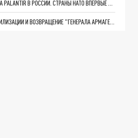
"ОЧЕНЬ ПЛОХИЕ НОВОСТИ": БОЛЬШАЯ ОШИБКА PALANTIR В РОССИИ. СТРАНЫ НАТО ВПЕРВЫЕ ЗА СВО ОСТАНОВИЛИ ПОСТАВКИ ОРУЖИЯ. ВСУ ТЕРЯЮТ ПРИГРАНИЧЬЕ?
ТРИ ГЛАВНЫХ ИНСАЙДА ОБ СВО. ОТМЕНА МОБИЛИЗАЦИИ И ВОЗВРАЩЕНИЕ "ГЕНЕРАЛА АРМАГЕДДОНА"? ОТЛИЧНЫЕ НОВОСТИ, КОТОРЫЕ ЖДАЛИ ВСЕ