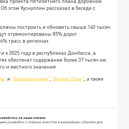
овка проекта пятилетнего плана дорожной
 Об этом Хуснуллин рассказал в беседе с
 должны построить и обновить свыше 140 тысяч
будут отремонтированы 85% дорог
6% трасс в регионах.
и к 2025 году в республиках Донбасса, а
тях обеспечат содержание более 37 тысяч км
о и местного значения.
те"
и
"Одноклассники"
,
"Яндекс Дзен"
, а также
сывайтесь на наши каналы
ыми узнавайте о главных новостях и важнейших событиях дня.