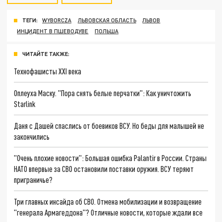
ТЕГИ:
WYBORCZA
ЛЬВОВСКАЯ ОБЛАСТЬ
ЛЬВОВ
ИНЦИДЕНТ В ПШЕВОДУВЕ
ПОЛЬША
ЧИТАЙТЕ ТАКЖЕ:
Технофашисты XXI века
Оплеуха Маску. "Пора снять белые перчатки": Как уничтожить
Starlink
Даня с Дашей спаслись от боевиков ВСУ. Но беды для малышей не
закончились
"Очень плохие новости": Большая ошибка Palantir в России. Страны
НАТО впервые за СВО остановили поставки оружия. ВСУ теряют
приграничье?
Три главных инсайда об СВО. Отмена мобилизации и возвращение
"генерала Армагеддона"? Отличные новости, которые ждали все