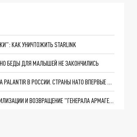
ТКИ": КАК УНИЧТОЖИТЬ STARLINK
. НО БЕДЫ ДЛЯ МАЛЫШЕЙ НЕ ЗАКОНЧИЛИСЬ
"ОЧЕНЬ ПЛОХИЕ НОВОСТИ": БОЛЬШАЯ ОШИБКА PALANTIR В РОССИИ. СТРАНЫ НАТО ВПЕРВЫЕ ЗА СВО ОСТАНОВИЛИ ПОСТАВКИ ОРУЖИЯ. ВСУ ТЕРЯЮТ ПРИГРАНИЧЬЕ?
ТРИ ГЛАВНЫХ ИНСАЙДА ОБ СВО. ОТМЕНА МОБИЛИЗАЦИИ И ВОЗВРАЩЕНИЕ "ГЕНЕРАЛА АРМАГЕДДОНА"? ОТЛИЧНЫЕ НОВОСТИ, КОТОРЫЕ ЖДАЛИ ВСЕ