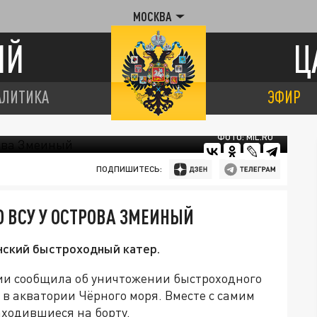
МОСКВА
ИЙ
Ц
АЛИТИКА
ЭФИР
ФОТО: MIL.RU
ПОДПИШИТЕСЬ:
 ВСУ У ОСТРОВА ЗМЕИНЫЙ
нский быстроходный катер.
ии сообщила об уничтожении быстроходного
 в акватории Чёрного моря. Вместе с самим
аходившиеся на борту.