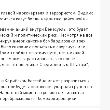
 главой наркокартеля и террористом. Видимо,
троиться казус белли надвигающейся войны.
едении акций внутри Венесуэлы, это будет
еский и политический риск. Несмотря на все
онируя американские бомбардировки трех
е было связано с попытками свергнуть или
Трамп пойдет по этому пути, нет никакой
о он сможет гарантировать, что новое
ным по отношению к Соединённым Штатам", –
 в Карибском бассейне может разразиться к
сюда прибудет авианосная ударная группа во
 На данный момент в регион стягиваются
, перебрасываются бомбардировщики.