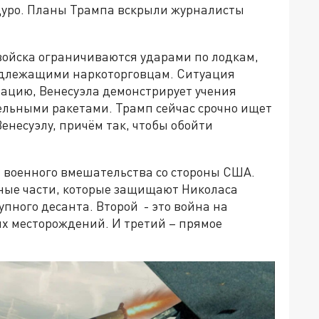
дуро. Планы Трампа вскрыли журналисты
войска ограничиваются ударами по лодкам,
адлежащими наркоторговцам. Ситуация
иацию, Венесуэла демонстрирует учения
ельными ракетами. Трамп сейчас срочно ищет
несуэлу, причём так, чтобы обойти
а военного вмешательства со стороны США.
ные части, которые защищают Николаса
упного десанта. Второй - это война на
х месторождений. И третий – прямое