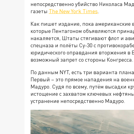
непосредственно убийство Николаса Ма
газеты
The New York Times
.
Как пишет издание, пока американские 
которые Пентагоном объявляются прин
накаляется, Штаты стягивают флот и ав
спецназа и полёты Су-30 с противокораб
юридического оправдания вторжения в Ве
возможный запрет со стороны Конгресса.
По данным NYT, есть три варианта план
Первый – это прямое нападения на воен
Мадуро. Судя по всему, путём высадки кр
истощение с захватом ключевых нефтяны
устранение непосредственно Мадуро.