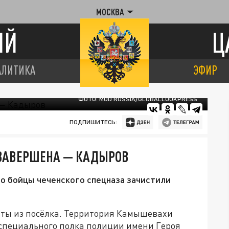
МОСКВА
ИЙ
Ц
АЛИТИКА
ЭФИР
ФОТО: MOD RUSSIA/GLOBALLOOKPRESS
ПОДПИШИТЕСЬ:
ЗАВЕРШЕНА — КАДЫРОВ
о бойцы чеченского спецназа зачистили
иты из посёлка. Территория Камышевахи
специального полка полиции имени Героя