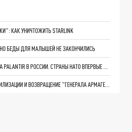
ТКИ": КАК УНИЧТОЖИТЬ STARLINK
. НО БЕДЫ ДЛЯ МАЛЫШЕЙ НЕ ЗАКОНЧИЛИСЬ
"ОЧЕНЬ ПЛОХИЕ НОВОСТИ": БОЛЬШАЯ ОШИБКА PALANTIR В РОССИИ. СТРАНЫ НАТО ВПЕРВЫЕ ЗА СВО ОСТАНОВИЛИ ПОСТАВКИ ОРУЖИЯ. ВСУ ТЕРЯЮТ ПРИГРАНИЧЬЕ?
ТРИ ГЛАВНЫХ ИНСАЙДА ОБ СВО. ОТМЕНА МОБИЛИЗАЦИИ И ВОЗВРАЩЕНИЕ "ГЕНЕРАЛА АРМАГЕДДОНА"? ОТЛИЧНЫЕ НОВОСТИ, КОТОРЫЕ ЖДАЛИ ВСЕ