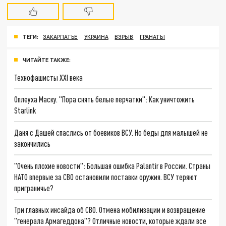
ТЕГИ:
ЗАКАРПАТЬЕ
УКРАИНА
ВЗРЫВ
ГРАНАТЫ
ЧИТАЙТЕ ТАКЖЕ:
Технофашисты XXI века
Оплеуха Маску. "Пора снять белые перчатки": Как уничтожить
Starlink
Даня с Дашей спаслись от боевиков ВСУ. Но беды для малышей не
закончились
"Очень плохие новости": Большая ошибка Palantir в России. Страны
НАТО впервые за СВО остановили поставки оружия. ВСУ теряют
приграничье?
Три главных инсайда об СВО. Отмена мобилизации и возвращение
"генерала Армагеддона"? Отличные новости, которые ждали все