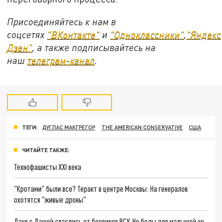
Присоединяйтесь к нам в
соцсетях
"ВКонтакте"
и
"Одноклассники"
,
"Яндекс
Дзен"
, а также подписывайтесь на
наш
телеграм-канал
.
ТЕГИ:
ДУГЛАС МАКГРЕГОР
THE AMERICAN CONSERVATIVE
США
ЧИТАЙТЕ ТАКЖЕ:
Технофашисты XXI века
"Кротами" были все? Теракт в центре Москвы: На генералов
охотятся "живые дроны"
Даня с Дашей спаслись от боевиков ВСУ. Но беды для малышей не