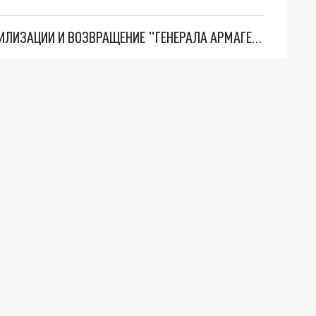
ТРИ ГЛАВНЫХ ИНСАЙДА ОБ СВО. ОТМЕНА МОБИЛИЗАЦИИ И ВОЗВРАЩЕНИЕ "ГЕНЕРАЛА АРМАГЕДДОНА"? ОТЛИЧНЫЕ НОВОСТИ, КОТОРЫЕ ЖДАЛИ ВСЕ