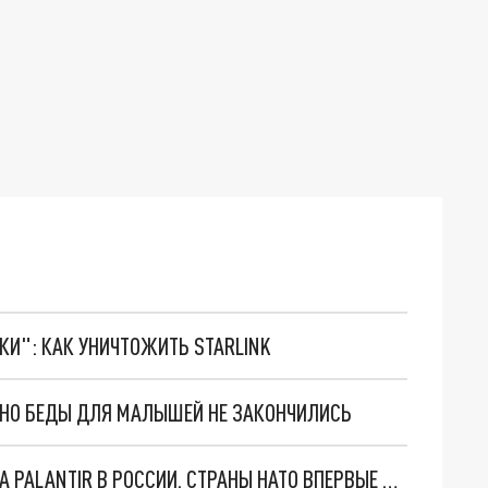
ТКИ": КАК УНИЧТОЖИТЬ STARLINK
. НО БЕДЫ ДЛЯ МАЛЫШЕЙ НЕ ЗАКОНЧИЛИСЬ
"ОЧЕНЬ ПЛОХИЕ НОВОСТИ": БОЛЬШАЯ ОШИБКА PALANTIR В РОССИИ. СТРАНЫ НАТО ВПЕРВЫЕ ЗА СВО ОСТАНОВИЛИ ПОСТАВКИ ОРУЖИЯ. ВСУ ТЕРЯЮТ ПРИГРАНИЧЬЕ?