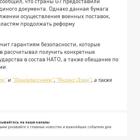
сообщил, что страны G7 предоставили
единого документа. Однако данная бумага
олжении осуществления военных поставок,
властям продолжать реформу
чит гарантиям безопасности, которые
ев рассчитывал получить конкретные
ударства в состав НАТО, а также обещание по
ми.
те"
и
"Одноклассники"
,
"Яндекс Дзен"
, а также
сывайтесь на наши каналы
ыми узнавайте о главных новостях и важнейших событиях дня.