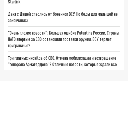
Starlink
Даня с Дашей спаслись от боевиков ВСУ. Но беды для малышей не
закончились
"Очень плохие новости": Большая ошибка Palantir в России. Страны
НАТО впервые за СВО остановили поставки оружия. ВСУ теряют
приграничье?
Три главных инсайда об СВО. Отмена мобилизации и возвращение
"генерала Армагеддона"? Отличные новости, которые ждали все