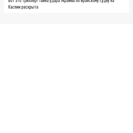
Вот это триллер! Тайна удара Украины по иранскому судну на
Каспии раскрыта